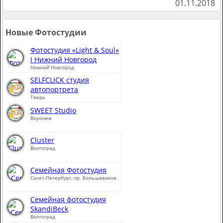
01.11.2018
Новые Фотостудии
Фотостудия «Light & Soul»
I Нижний Новгород
Нижний Новгород
SELFCLICK студия
автопортрета
Тверь
SWEET Studio
Воронеж
Cluster
Волгоград
Семейная Фотостудия
Санкт-Петербург, пр. Большевиков
Семейная фотостудия
SkandiBeck
Волгоград