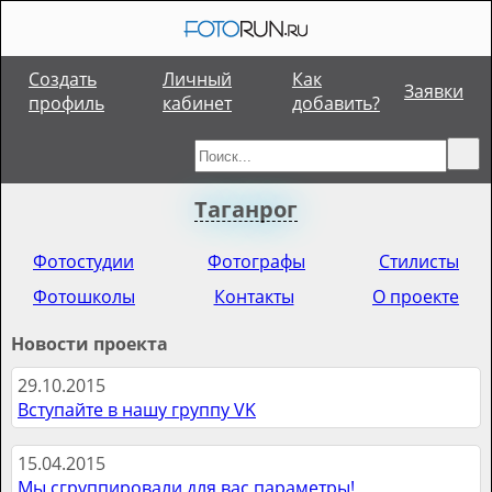
Создать
Личный
Как
Заявки
профиль
кабинет
добавить?
Таганрог
Фотостудии
Фотографы
Стилисты
Фотошколы
Контакты
О проекте
Новости проекта
29.10.2015
Вступайте в нашу группу VK
15.04.2015
Мы сгруппировали для вас параметры!